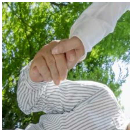
コ
ン
テ
ン
ツ
へ
ス
キ
ッ
プ