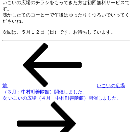
いこいの広場のチラシをもってきた方は初回無料サービスで
す。
沸かしたてのコーヒーで午後はゆったりくつろいでいってく
ださいね。
次回は、５月１２日（日）です。お待ちしています。
前
投
の
稿
投
稿
ナ
ビ
ゲ
前
いこいの広場
（３月：中村町善隣館）開催しました。
ー
次
次
いこいの広場（４月：中村町善隣館）開催しました。
シ
の
投
ョ
稿
ン