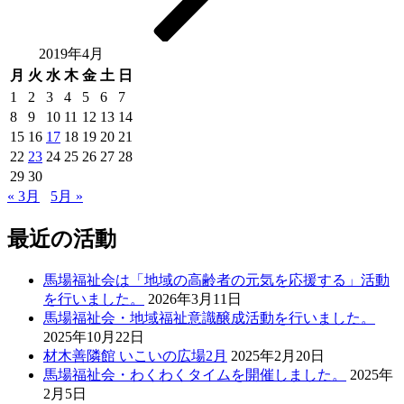
2019年4月
月
火
水
木
金
土
日
1
2
3
4
5
6
7
8
9
10
11
12
13
14
15
16
17
18
19
20
21
22
23
24
25
26
27
28
29
30
« 3月
5月 »
最近の活動
馬場福祉会は「地域の高齢者の元気を応援する」活動
を行いました。
2026年3月11日
馬場福祉会・地域福祉意識醸成活動を行いました。
2025年10月22日
材木善隣館 いこいの広場2月
2025年2月20日
馬場福祉会・わくわくタイムを開催しました。
2025年
2月5日