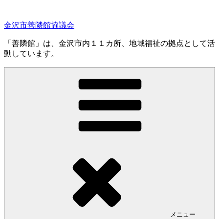
コ
ン
金沢市善隣館協議会
テ
ン
「善隣館」は、金沢市内１１カ所、地域福祉の拠点として活
ツ
動しています。
へ
ス
キ
ッ
プ
メニュー