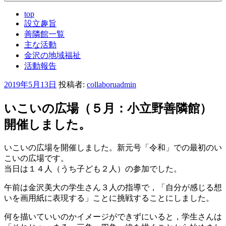
top
設立趣旨
善隣館一覧
主な活動
金沢の地域福祉
活動報告
投
2019年5月13日
投稿者:
collaboruadmin
稿
日:
いこいの広場（５月：小立野善隣館）
開催しました。
いこいの広場を開催しました。新元号「令和」での最初のい
こいの広場です。
当日は１４人（うち子ども２人）の参加でした。
午前は金沢美大の学生さん３人の指導で，「自分が感じる想
いを画用紙に表現する」ことに挑戦することにしました。
何を描いていいのかイメージができずにいると，学生さんは