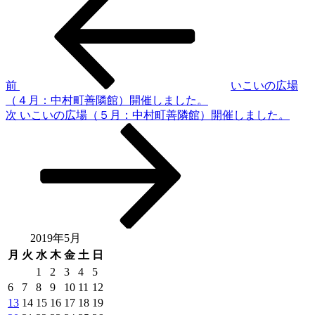
の
稿
投
稿
ナ
ビ
ゲ
前
いこいの広場
（４月：中村町善隣館）開催しました。
ー
次
次
いこいの広場（５月：中村町善隣館）開催しました。
シ
の
投
ョ
稿
ン
2019年5月
月
火
水
木
金
土
日
1
2
3
4
5
6
7
8
9
10
11
12
13
14
15
16
17
18
19