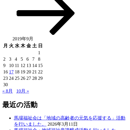
ョ
稿
ン
2019年9月
月
火
水
木
金
土
日
1
2
3
4
5
6
7
8
9
10
11
12
13
14
15
16
17
18
19
20
21
22
23
24
25
26
27
28
29
30
« 8月
10月 »
最近の活動
馬場福祉会は「地域の高齢者の元気を応援する」活動
を行いました。
2026年3月11日