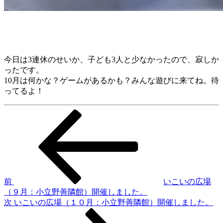
今日は3連休のせいか、子ども3人と少なかったので、寂しか
ったです。
10月は何かな？ゲームがあるかも？みんな遊びに来てね。待
ってるよ！
前
投
の
稿
投
稿
ナ
ビ
ゲ
前
いこいの広場
（９月：小立野善隣館）開催しました。
ー
次
次
いこいの広場（１０月：小立野善隣館）開催しました。
シ
の
投