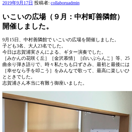
投
2019年9月17日
投稿者:
collaboruadmin
稿
日:
いこいの広場（９月：中村町善隣館）
開催しました。
9月15日、中村善隣館で いこいの広場を開催しました。
子ども3名、大人23名でした。
今日は志賀浦実さんによる、ギター演奏でした。
［みかんの花咲く丘］［金沢慕情］［白いぶらんこ］等、25
曲余り弾き語りで、時々私たちも口ずさみ、最初と最後には
［幸せなら手を叩こう］をみんなで歌って、最高に楽しいひ
とときでした。
志賀浦さん本当に有難う御座いました。