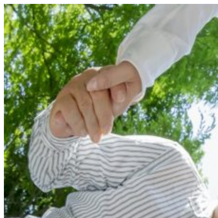
コ
ン
テ
ン
ツ
へ
ス
キ
ッ
プ