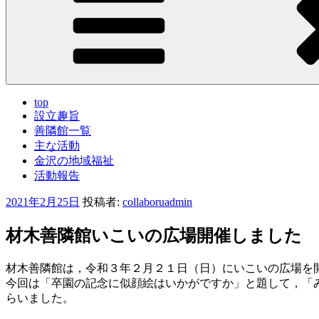
top
設立趣旨
善隣館一覧
主な活動
金沢の地域福祉
活動報告
投
2021年2月25日
投稿者:
collaboruadmin
稿
日:
材木善隣館いこいの広場開催しました
材木善隣館は，令和３年２月２１日（日）にいこいの広場を
今回は「卒園の記念に似顔絵はいかがですか」と題して，「
らいました。