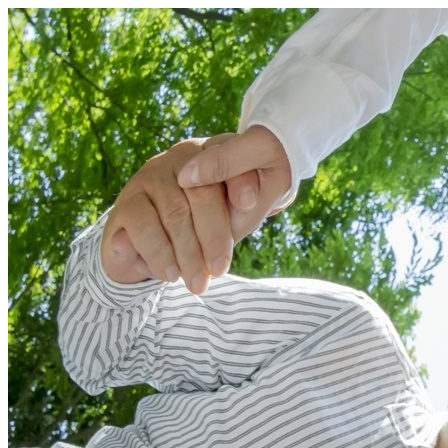
コ
ン
テ
ン
ツ
へ
ス
キ
ッ
プ