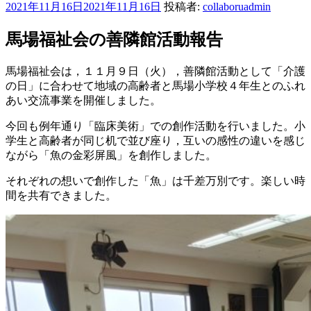
投
2021年11月16日
2021年11月16日
投稿者:
collaboruadmin
稿
日:
馬場福祉会の善隣館活動報告
馬場福祉会は，１１月９日（火），善隣館活動として「介護
の日」に合わせて地域の高齢者と馬場小学校４年生とのふれ
あい交流事業を開催しました。
今回も例年通り「臨床美術」での創作活動を行いました。小
学生と高齢者が同じ机で並び座り，互いの感性の違いを感じ
ながら「魚の金彩屏風」を創作しました。
それぞれの想いで創作した「魚」は千差万別です。楽しい時
間を共有できました。