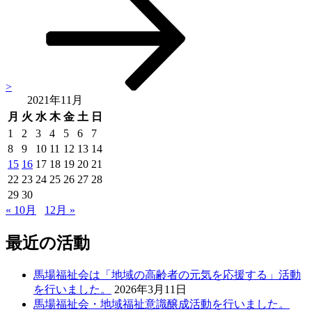
投
ョ
稿
ン
>
2021年11月
月
火
水
木
金
土
日
1
2
3
4
5
6
7
8
9
10
11
12
13
14
15
16
17
18
19
20
21
22
23
24
25
26
27
28
29
30
« 10月
12月 »
最近の活動
馬場福祉会は「地域の高齢者の元気を応援する」活動
を行いました。
2026年3月11日
馬場福祉会・地域福祉意識醸成活動を行いました。