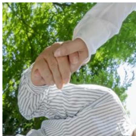
コ
ン
テ
ン
ツ
へ
ス
キ
ッ
プ