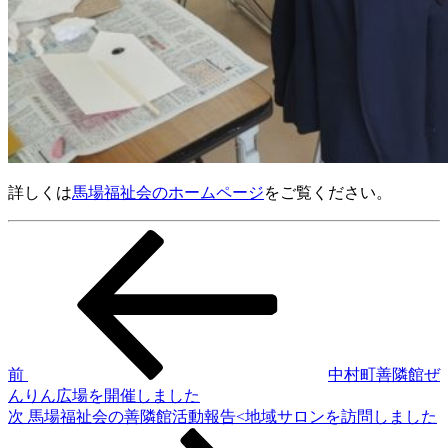
詳しくは
馬場福祉会のホームページ
をご覧ください。
前
投
の
稿
投
稿
ナ
ビ
ゲ
前
中村町善隣館ぜ
んりん広場を開催しました
ー
次
次
馬場福祉会の善隣館活動報告<地域サロンを訪問しました
シ
の