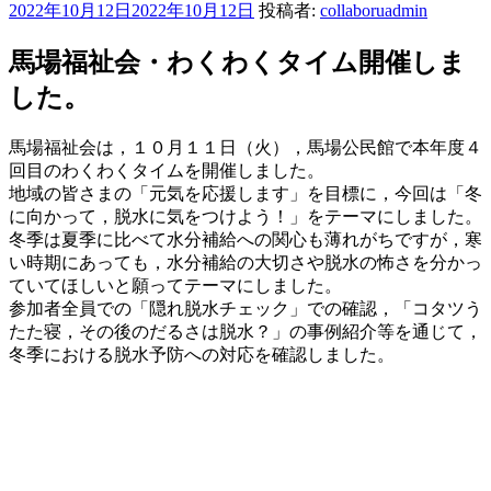
投
2022年10月12日
2022年10月12日
投稿者:
collaboruadmin
稿
日:
馬場福祉会・わくわくタイム開催しま
した。
馬場福祉会は，１０月１１日（火），馬場公民館で本年度４
回目のわくわくタイムを開催しました。
地域の皆さまの「元気を応援します」を目標に，今回は「冬
に向かって，脱水に気をつけよう！」をテーマにしました。
冬季は夏季に比べて水分補給への関心も薄れがちですが，寒
い時期にあっても，水分補給の大切さや脱水の怖さを分かっ
ていてほしいと願ってテーマにしました。
参加者全員での「隠れ脱水チェック」での確認，「コタツう
たた寝，その後のだるさは脱水？」の事例紹介等を通じて，
冬季における脱水予防への対応を確認しました。