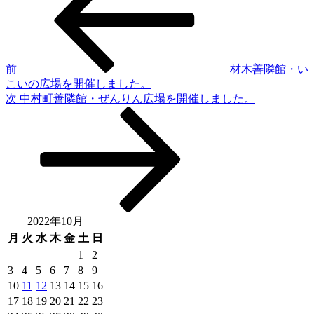
稿
投
稿
ナ
ビ
ゲ
前
材木善隣館・い
こいの広場を開催しました。
ー
次
次
中村町善隣館・ぜんりん広場を開催しました。
シ
の
投
ョ
稿
ン
2022年10月
月
火
水
木
金
土
日
1
2
3
4
5
6
7
8
9
10
11
12
13
14
15
16
17
18
19
20
21
22
23