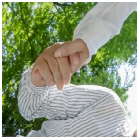
コ
ン
テ
ン
ツ
へ
ス
キ
ッ
プ