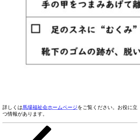
詳しくは
馬場福祉会ホームページ
をご覧ください。お役に立
つ情報があります。
前
投
の