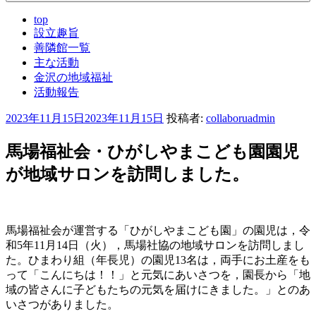
top
設立趣旨
善隣館一覧
主な活動
金沢の地域福祉
活動報告
投
2023年11月15日
2023年11月15日
投稿者:
collaboruadmin
稿
日:
馬場福祉会・ひがしやまこども園園児
が地域サロンを訪問しました。
馬場福祉会が運営する「ひがしやまこども園」の園児は，令
和5年11月14日（火），馬場社協の地域サロンを訪問しまし
た。ひまわり組（年長児）の園児13名は，両手にお土産をも
って「こんにちは！！」と元気にあいさつを，園長から「地
域の皆さんに子どもたちの元気を届けにきました。」とのあ
いさつがありました。