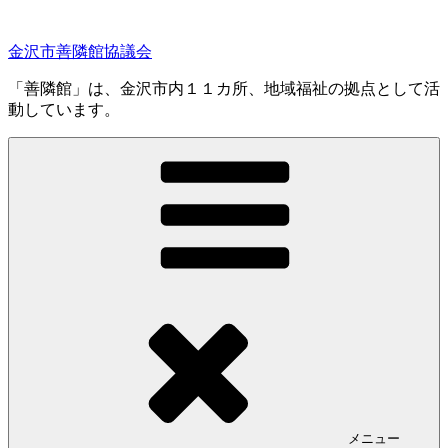
コ
ン
金沢市善隣館協議会
テ
ン
「善隣館」は、金沢市内１１カ所、地域福祉の拠点として活
ツ
動しています。
へ
ス
キ
ッ
プ
メニュー