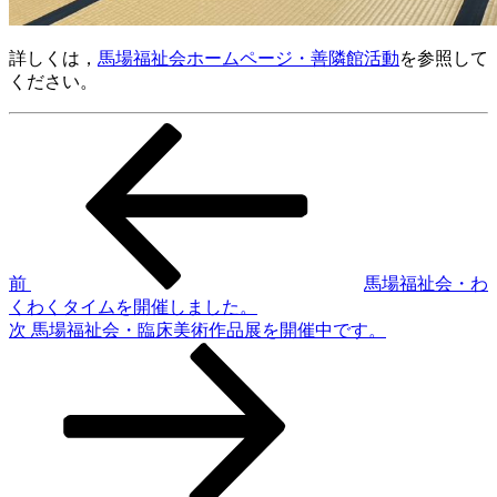
詳しくは，
馬場福祉会ホームページ・善隣館活動
を参照して
ください。
前
投
の
稿
投
稿
ナ
ビ
ゲ
前
馬場福祉会・わ
くわくタイムを開催しました。
ー
次
次
馬場福祉会・臨床美術作品展を開催中です。
シ
の
投
ョ
稿
ン